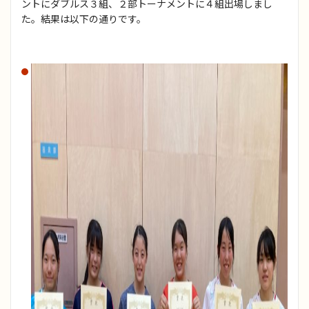
ントにダブルス３組、２部トーナメントに４組出場しまし
た。結果は以下の通りです。
ボランティア活動
制服
進路（進路指導）
校章・校歌
生徒心得
学校評価
交通アクセス