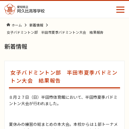
ホーム
新着情報
女子バドミントン部 半田市夏季バドミントン大会 結果報告
中学生の
保護者の
同窓生の
皆さんへ
皆さまへ
皆さまへ
新着情報
ホーム
女子バドミントン部 半田市夏季バドミン
学校案内
トン大会 結果報告
学校生活
学校長挨拶
８月２７日（日）半田市体育館において、半田市夏季バドミ
ントン大会が行われました。
国際コミュニケーションコース
学校行事
教育方針
夏休みの練習の総まとめの本大会。本校からは１部トーナメ
部活動
教育課程