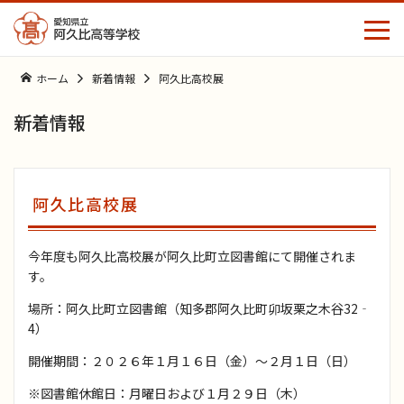
ホーム
新着情報
阿久比高校展
新着情報
中学生の
保護者の
同窓生の
皆さんへ
皆さまへ
皆さまへ
ホーム
阿久比高校展
学校案内
今年度も阿久比高校展が阿久比町立図書館にて開催されま
す。
学校生活
学校長挨拶
場所：阿久比町立図書館（知多郡阿久比町卯坂栗之木谷32‐
4）
国際コミュニケーションコース
学校行事
教育方針
開催期間：２０２６年１月１６日（金）～２月１日（日）
部活動
※図書館休館日：月曜日および１月２９日（木）
教育課程