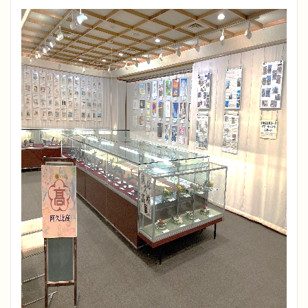
ボランティア活動
制服
進路（進路指導）
校章・校歌
生徒心得
学校評価
交通アクセス