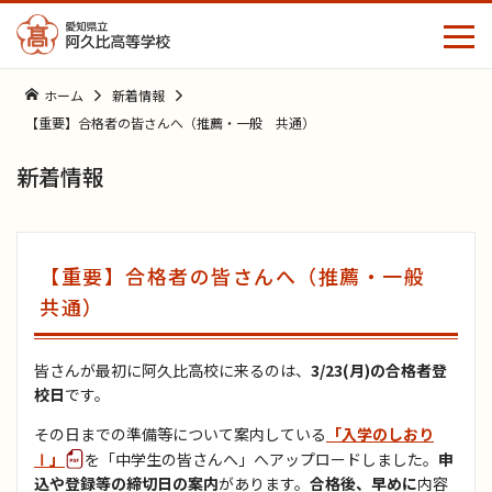
ホーム
新着情報
【重要】合格者の皆さんへ（推薦・一般 共通）
中学生の
保護者の
同窓生の
皆さんへ
皆さまへ
皆さまへ
新着情報
ホーム
【重要】合格者の皆さんへ（推薦・一般
学校案内
共通）
学校生活
学校長挨拶
皆さんが最初に阿久比高校に来るのは、
3/23(月)の合格者登
校日
です。
国際コミュニケーションコース
学校行事
教育方針
その日までの準備等について案内している
「入学のしおり
Ⅰ」
を「中学生の皆さんへ」へアップロードしました。
申
部活動
込や登録等の締切日の案内
があります。
合格後、早めに
内容
教育課程