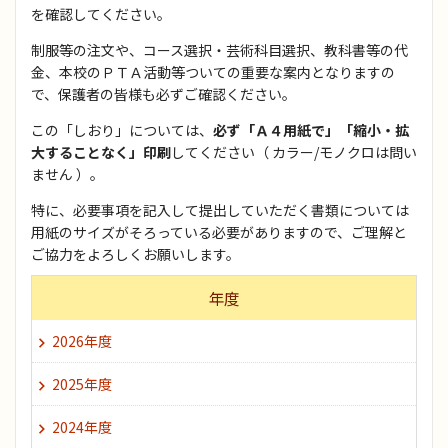
を確認してください。
制服等の注文や、コース選択・芸術科目選択、教科書等の代
ボランティア活動
制服
金、本校のＰＴＡ活動等ついての重要な案内となりますの
で、保護者の皆様も必ずご確認ください。
進路（進路指導）
校章・校歌
この「しおり」については、
必ず「Ａ４用紙で」「縮小・拡
大することなく」印刷
してください（ カラー/モノクロは問い
ません ）。
生徒心得
学校評価
特に、必要事項を記入して提出していただく書類については
用紙のサイズがそろっている必要がありますので、ご理解と
交通アクセス
ご協力をよろしくお願いします。
年度
2026年度
2025年度
2024年度